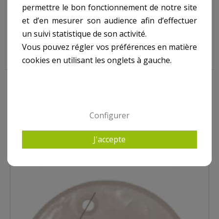
Erou refoulement CERTIKIN pour modèle panneau.
permettre le bon fonctionnement de notre site
N° 5 sur le shéma.
et d’en mesurer son audience afin d’effectuer
un suivi statistique de son activité.
Vous pouvez régler vos préférences en matière
Erou Refoulement CERTIKIN pour modèle Panneau, SPC493
cookies en utilisant les onglets à gauche.
5 AUTRES PRODUITS DANS REFOULEMENT CERTIKIN
Configurer
J'accepte