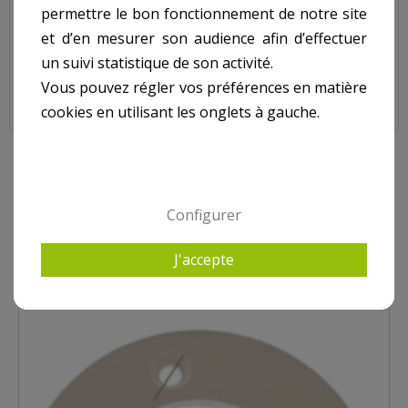
Ecrou rotule chapeau refoulement COFIES 3310.
permettre le bon fonctionnement de notre site
N° 1 sur le shéma.
et d’en mesurer son audience afin d’effectuer
un suivi statistique de son activité.
Vous pouvez régler vos préférences en matière
Ecrou Rotule Chapeau Refoulement COFIES 3310, ORA9543E
cookies en utilisant les onglets à gauche.
9 AUTRES PRODUITS DANS REFOULEMENT COFIES
Configurer
J'accepte