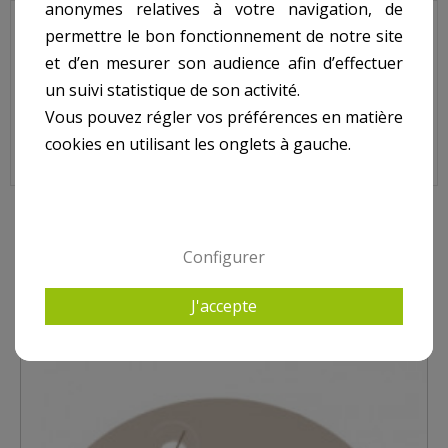
anonymes relatives à votre navigation, de
Rotule Orientable refoulement POOL'S Liner.
permettre le bon fonctionnement de notre site
et d’en mesurer son audience afin d’effectuer
N° 1 sur le shéma.
un suivi statistique de son activité.
Vous pouvez régler vos préférences en matière
Rotule Orientable Refoulement POOL'S Liner, 105D151L
cookies en utilisant les onglets à gauche.
6 AUTRES PRODUITS DANS REFOULEMENT SNTE
Configurer
J'accepte