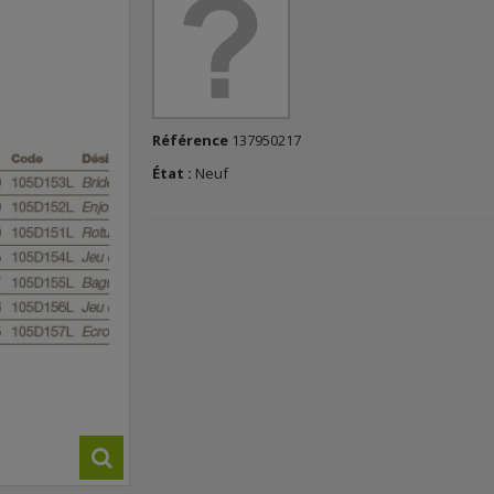
Référence
137950217
État :
Neuf