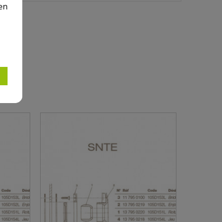
en
TE