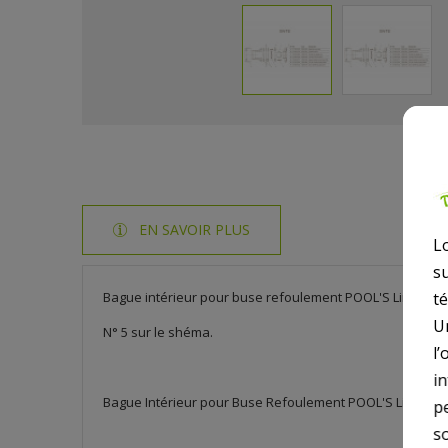
EN SAVOIR PLUS
L
s
Bague intérieur pour buse refoulement POOL'S Liner.
t
U
N° 5 sur le shéma.
l’
i
Bague Intérieur pour Buse Refoulement POOL'S Liner, 1
p
so