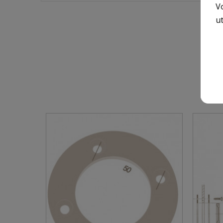
V
ut
6