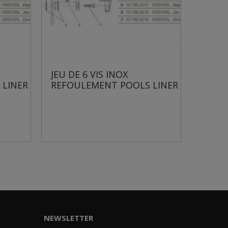
JEU DE 6 VIS INOX
JEU DE 2 
ER
REFOULEMENT POOLS LINER
DÉTANCHÉI
NEWSLETTER