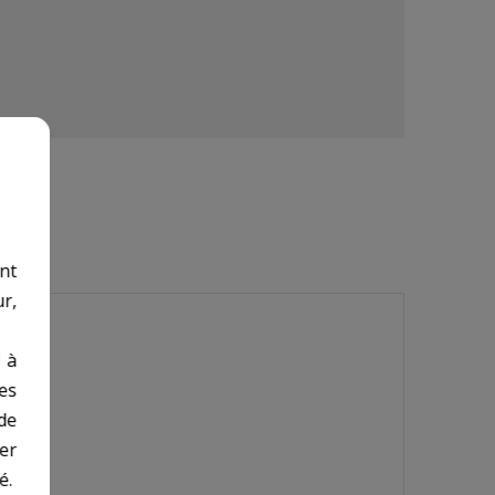
nt
r,
 à
des
de
er
é.