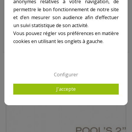
anonymes relatives à votre navigation, de
N° 1 sur le shéma.
permettre le bon fonctionnement de notre site
et d’en mesurer son audience afin d’effectuer
un suivi statistique de son activité.
Grille Bonde de Fond POOL'S, Béton, 1215025
Vous pouvez régler vos préférences en matière
cookies en utilisant les onglets à gauche.
4 AUTRES PRODUITS DANS BONDE POOL'S
Configurer
J'accepte