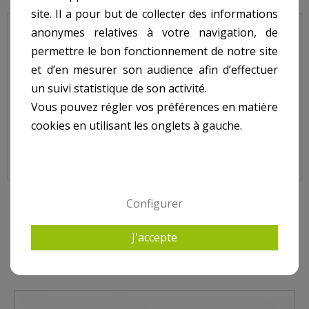
site. Il a pour but de collecter des informations
anonymes relatives à votre navigation, de
Vis de bride (x8) + vis de grille (x2) pour bonde de fond POOL'S.
permettre le bon fonctionnement de notre site
N° 3 et 4 sur le shéma.
et d’en mesurer son audience afin d’effectuer
un suivi statistique de son activité.
Vous pouvez régler vos préférences en matière
Vis de Bride (x8) + Vis de Grille (x2) pour Bonde de Fond POOL'S,
1115268
cookies en utilisant les onglets à gauche.
Configurer
4 AUTRES PRODUITS DANS BONDE POOL'S
J'accepte