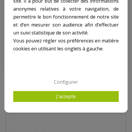
site. Il a pour but de collecter des informations
PRODUIT OBSOLETE
anonymes relatives à votre navigation, de
Réflecteur pour projecteur COFIES 100W.
permettre le bon fonctionnement de notre site
N° 15 sur le shéma.
et d’en mesurer son audience afin d’effectuer
un suivi statistique de son activité.
Vous pouvez régler vos préférences en matière
Réflecteur pour Projecteur COFIES 100W, PHP34006
cookies en utilisant les onglets à gauche.
10 AUTRES PRODUITS DANS PROJECTEUR COFIES
Configurer
J'accepte