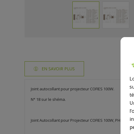
EN SAVOIR PLUS
L
s
Joint autocollant pour projecteur COFIES 100W.
t
N° 18 sur le shéma.
U
l’
i
Joint Autocollant pour Projecteur COFIES 100W, PHP34009
p