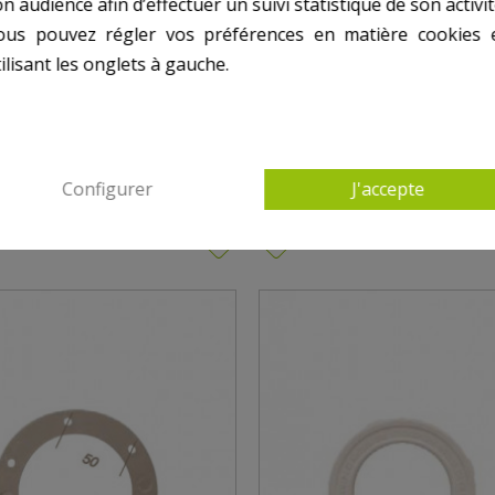
n audience afin d’effectuer un suivi statistique de son activit
ous pouvez régler vos préférences en matière cookies 
ilisant les onglets à gauche.
0 AUTRES PRODUITS DANS PROJECTEUR COFI
Configurer
J'accepte