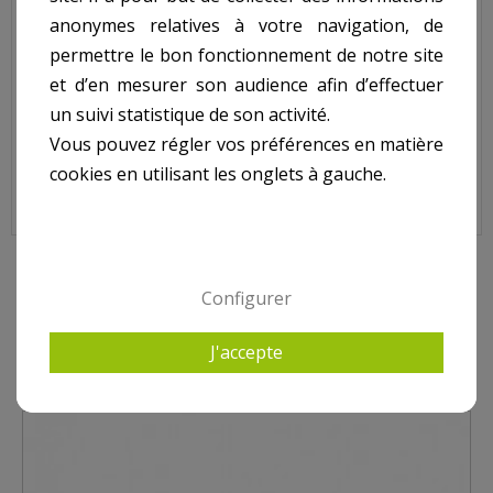
Jeu de vis de bride pour projecteur HAYWARD SP512.
anonymes relatives à votre navigation, de
N° 1 sur le shéma.
permettre le bon fonctionnement de notre site
et d’en mesurer son audience afin d’effectuer
un suivi statistique de son activité.
Jeu de Vis de Bride pour Projecteur HAYWARD SP512,
Vous pouvez régler vos préférences en matière
SPX0507Z1A
cookies en utilisant les onglets à gauche.
9 AUTRES PRODUITS DANS PROJECTEUR HAYWARD
Configurer
J'accepte