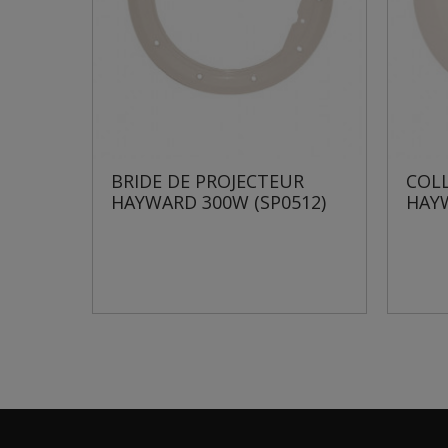
 DE PROJECTEUR
COLLERETTE DE PROJEC
RD 300W (SP0512)
HAYWARD SP512