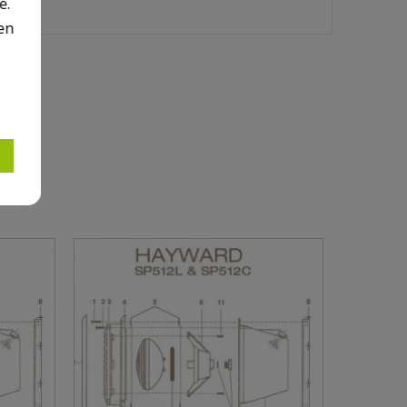
é.
en
ARD