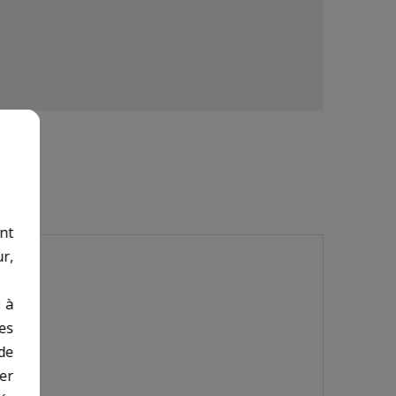
nt
r,
 à
des
de
er