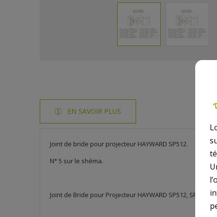
EN SAVOIR PLUS
L
s
Joint de bride pour projecteur HAYWARD SP512.
t
N° 5 sur le shéma.
U
l’
i
Joint de Bride pour Projecteur HAYWARD SP512, SPX0506
p