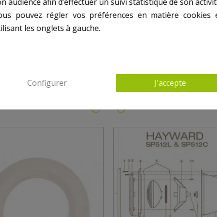
n audience afin d’effectuer un suivi statistique de son activit
ous pouvez régler vos préférences en matière cookies 
ilisant les onglets à gauche.
AUTRES PRODUITS DANS PROJECTEUR HAYW
Configurer
J'accepte