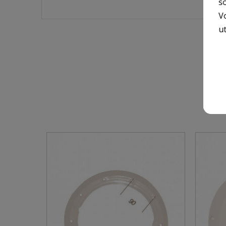
so
V
ut
9 