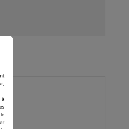
nt
r,
 à
des
de
er