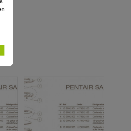
é.
en
IR