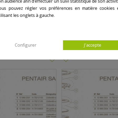
n audience afin d’effectuer un suivi statistique de son activit
ous pouvez régler vos préférences en matière cookies 
ilisant les onglets à gauche.
 AUTRES PRODUITS DANS PROJECTEUR PENTA
Configurer
J'accepte