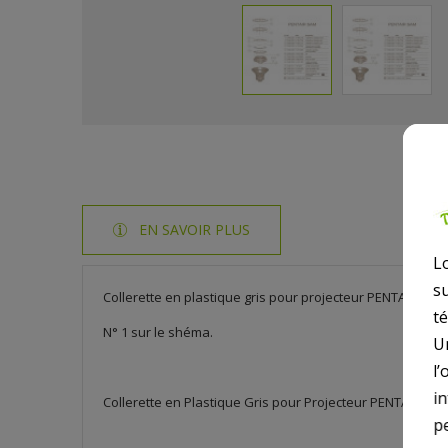
EN SAVOIR PLUS
L
s
Collerette en plastique gris pour projecteur PENTAIR SAM
t
N° 1 sur le shéma.
U
l’
i
Collerette en Plastique Gris pour Projecteur PENTAIR SA
p