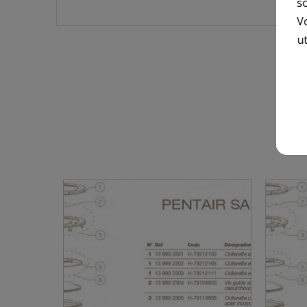
so
V
ut
8