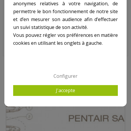
Passe fil pour projecteur PENTAIR SAM.
anonymes relatives à votre navigation, de
permettre le bon fonctionnement de notre site
Non représenté sur le shéma.
et d’en mesurer son audience afin d’effectuer
un suivi statistique de son activité.
Passe Fil pour Projecteur PENTAIR SAM, H-NICHE-CON.
Vous pouvez régler vos préférences en matière
cookies en utilisant les onglets à gauche.
8 AUTRES PRODUITS DANS PROJECTEUR PENTAIR
Configurer
J'accepte