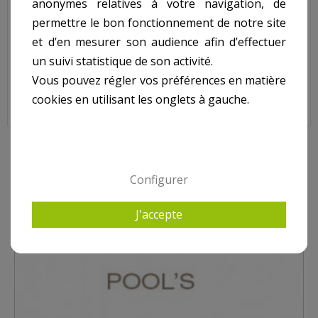
anonymes relatives à votre navigation, de
N° 4 sur le shéma.
permettre le bon fonctionnement de notre site
et d’en mesurer son audience afin d’effectuer
un suivi statistique de son activité.
Bride pour Projecteur POOL'S, 223060
Vous pouvez régler vos préférences en matière
cookies en utilisant les onglets à gauche.
8 AUTRES PRODUITS DANS PROJECTEUR POOL'S
Configurer
J'accepte