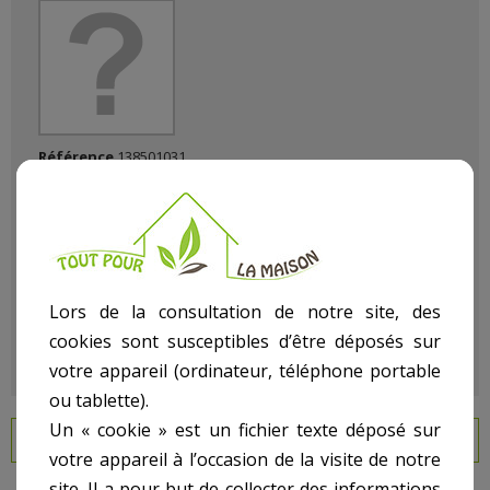
Référence
138501031
État :
Neuf
Lors de la consultation de notre site, des
cookies sont susceptibles d’être déposés sur
votre appareil (ordinateur, téléphone portable
ou tablette).
Un « cookie » est un fichier texte déposé sur
EN SAVOIR PLUS
votre appareil à l’occasion de la visite de notre
site. Il a pour but de collecter des informations