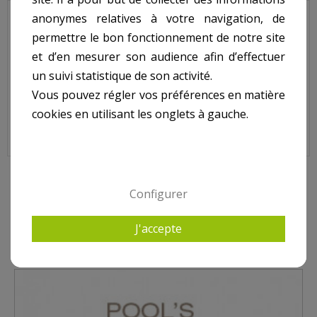
anonymes relatives à votre navigation, de
Boulon + rondelle pour projecteur POOL'S.
permettre le bon fonctionnement de notre site
N° 8 sur le shéma.
et d’en mesurer son audience afin d’effectuer
un suivi statistique de son activité.
Vous pouvez régler vos préférences en matière
Boulon + Rondelle pour Projecteur POOL'S, 223041 + 223039
cookies en utilisant les onglets à gauche.
8 AUTRES PRODUITS DANS PROJECTEUR POOL'S
Configurer
J'accepte