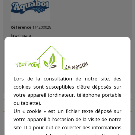
Référence
114200028
État :
Neuf
Lors de la consultation de notre site, des
cookies sont susceptibles d’être déposés sur
votre appareil (ordinateur, téléphone portable
ou tablette).
EN SAVOIR PLUS
Un « cookie » est un fichier texte déposé sur
votre appareil à l’occasion de la visite de notre
site. Il a pour but de collecter des informations
TURBO JET - SP1450 - Enjoliveur chromé, SP1450ES