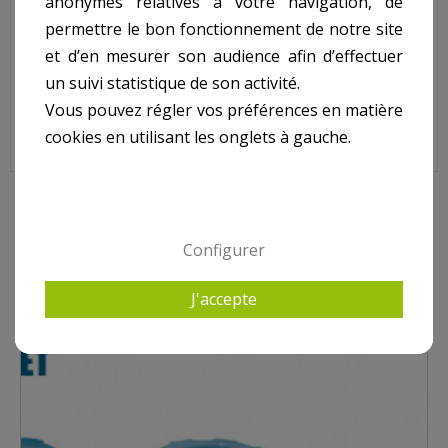
anonymes relatives à votre navigation, de
, sur image ref NR.
permettre le bon fonctionnement de notre site
et d’en mesurer son audience afin d’effectuer
un suivi statistique de son activité.
Vous pouvez régler vos préférences en matière
cookies en utilisant les onglets à gauche.
4 AUTRES PRODUITS DANS TURBO JET
Configurer
J'accepte