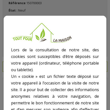
Référence
150700003
État :
Neuf
Lors de la consultation de notre site, des
cookies sont susceptibles d’être déposés sur
votre appareil (ordinateur, téléphone portable
EN SAVOIR PLUS
ou tablette).
Un « cookie » est un fichier texte déposé sur
votre appareil à l’occasion de la visite de notre
Lacron - Pour Filtre Lacron LSR - N° 1 - Clé de couvercle
site. Il a pour but de collecter des informations
Code : 6012
anonymes relatives à votre navigation, de
permettre le bon fonctionnement de notre site
Sur image , N° 1
et d’en mesurer son audience afin d’effectuer