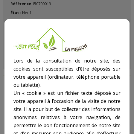
Référence
150700019
État :
Neuf
Lors de la consultation de notre site, des
cookies sont susceptibles d’être déposés sur
votre appareil (ordinateur, téléphone portable
EN SAVOIR PLUS
ou tablette).
Un « cookie » est un fichier texte déposé sur
votre appareil à l’occasion de la visite de notre
Lacron - Pour Filtre Lacron LSR - N° 6 - Vis de paroi filetée inox
site. Il a pour but de collecter des informations
Code : 1671
anonymes relatives à votre navigation, de
permettre le bon fonctionnement de notre site
Sur image , N° 6
et d’en mesurer son audience afin d’effectuer