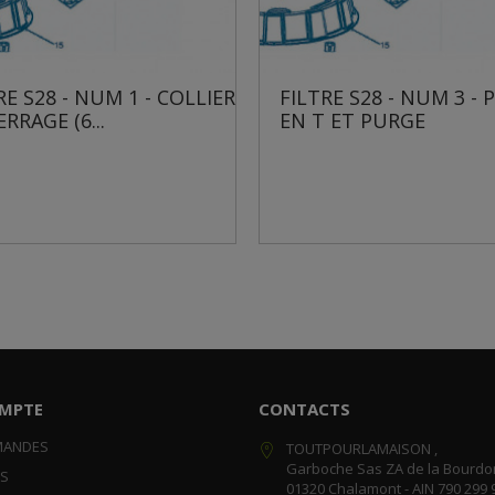
FILTRE S28 - NUM 3 - PRISE
FILTRE S28 - 
EN T ET PURGE
MANOMÈTRE
MPTE
CONTACTS
MANDES
TOUTPOURLAMAISON ,
Garboche Sas ZA de la Bourdo
RS
01320 Chalamont - AIN 790 299 