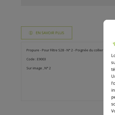
EN SAVOIR PLUS
Propure - Pour Filtre S28 - N° 2 - Poignée du collier serrag
L
Code : E9003
s
Sur image , N° 2
t
U
l’
i
p
so
V