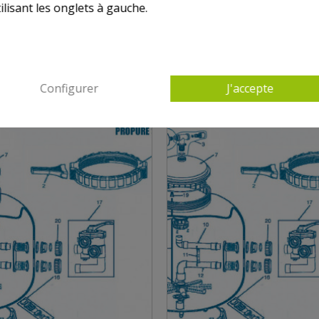
ilisant les onglets à gauche.
9 AUTRES PRODUITS DANS PROPURE S28
Configurer
J'accepte