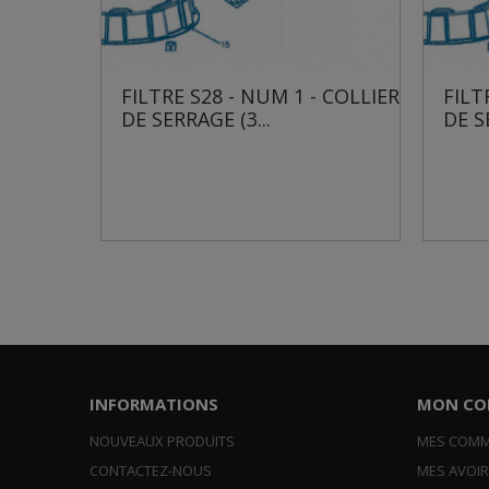
 NUM 1 - COLLIER
FILTRE S28 - NUM 1 - COLLIER
3...
DE SERRAGE (6...
INFORMATIONS
MON CO
NOUVEAUX PRODUITS
MES COM
CONTACTEZ-NOUS
MES AVOI