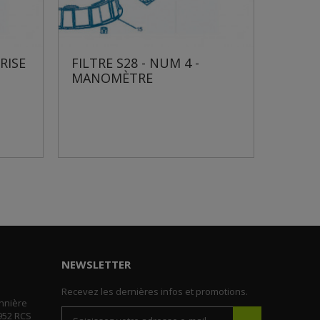
NUM 4 -
FILTRE S28 - NUM 7 -
COUVERCLE
NEWSLETTER
Recevez les dernières infos et promotions.
nnière
952 RCS