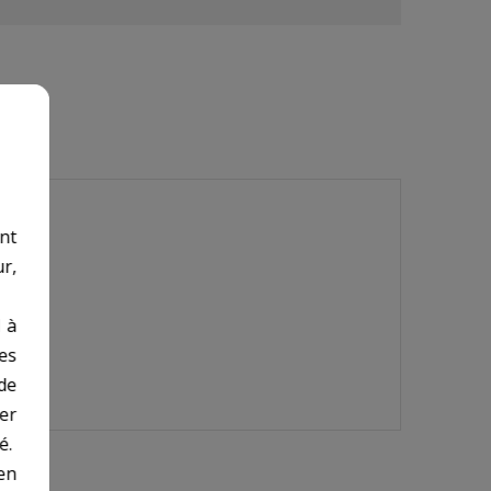
nt
r,
 à
des
de
er
é.
en