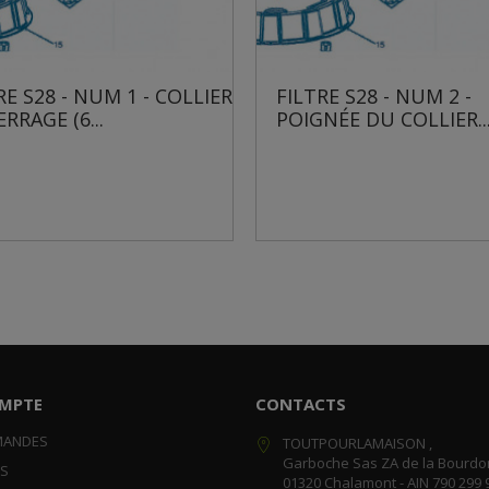
LLIER
FILTRE S28 - NUM 2 -
FILTRE 
POIGNÉE DU COLLIER...
EN T E
MPTE
CONTACTS
MANDES
TOUTPOURLAMAISON ,
Garboche Sas ZA de la Bourdo
RS
01320 Chalamont - AIN 790 299 