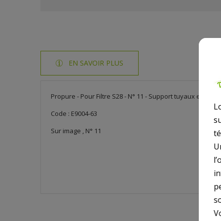
EN SAVOIR PLUS
Propure - Pour Filtre S28 - N° 11 - Support tuyaux entrée-
L
Code : E9004-63
s
Sur image , N° 11
t
U
l’
i
p
so
V