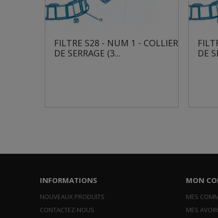
 S28 - NUM 1 - COLLIER
FILTRE S28 - NUM 1 - CO
RAGE (3...
DE SERRAGE (6...
INFORMATIONS
MON CO
NOUVEAUX PRODUITS
MES COM
CONTACTEZ-NOUS
MES AVOI