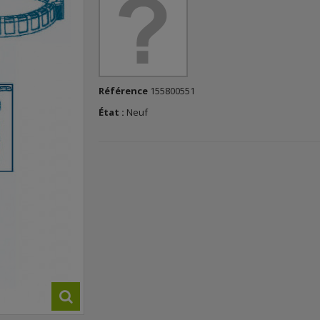
Référence
155800551
État :
Neuf