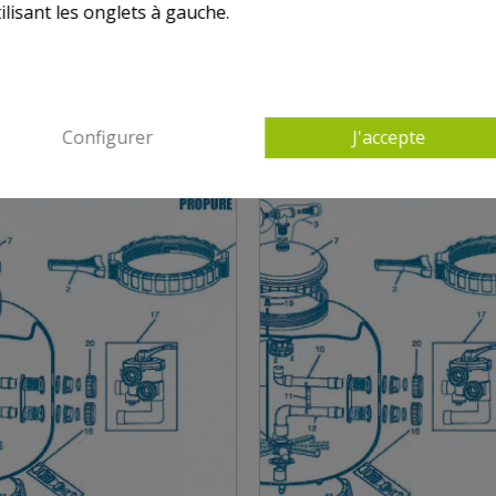
ilisant les onglets à gauche.
9 AUTRES PRODUITS DANS PROPURE S28
Configurer
J'accepte