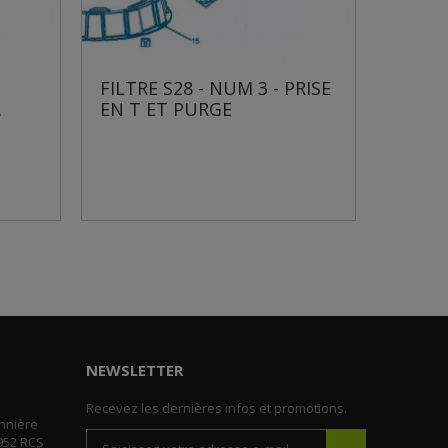
S28 - NUM 3 - PRISE
FILTRE S28 - NUM 4 -
T PURGE
MANOMÈTRE
NEWSLETTER
Recevez les dernières infos et promotions.
nnière
952 RCS