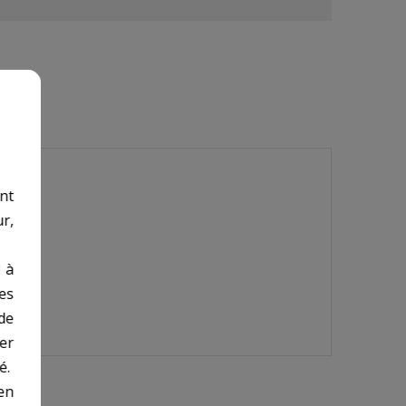
nt
r,
 à
des
de
er
é.
en