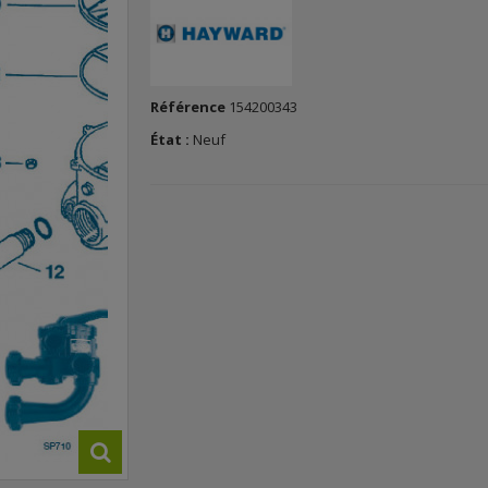
Référence
154200343
État :
Neuf