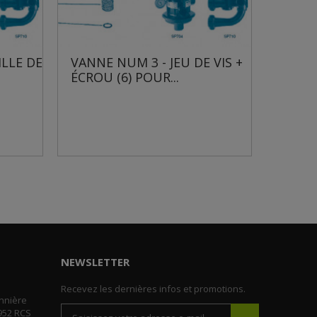
NE NUM 3 - JEU DE VIS +
VANNE NUM 3 - JEU D
OU (6) POUR...
ÉCROU (6) POUR...
NEWSLETTER
Recevez les dernières infos et promotions.
nnière
952 RCS