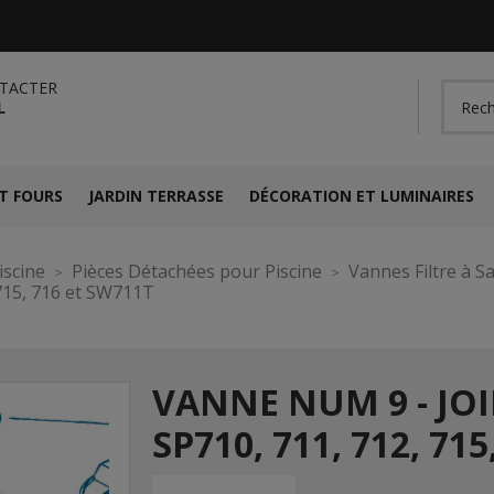
TACTER
L
T FOURS
JARDIN TERRASSE
DÉCORATION ET LUMINAIRES
iscine
Pièces Détachées pour Piscine
Vannes Filtre à S
715, 716 et SW711T
VANNE NUM 9 - JO
SP710, 711, 712, 71