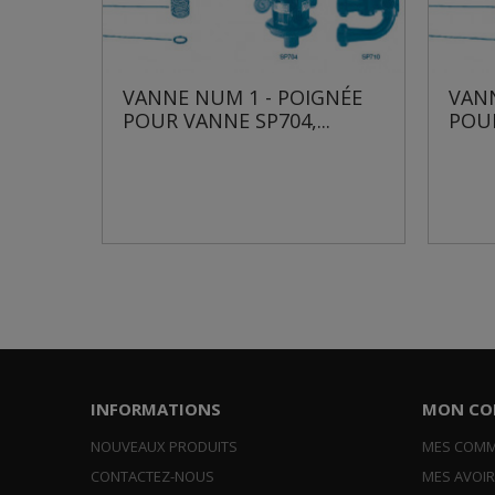
ANNE NUM 1 - POIGNÉE
VANNE NUM 1 - PO
OUR VANNE SP704,...
POUR VANNE SP715,.
INFORMATIONS
MON CO
NOUVEAUX PRODUITS
MES COM
CONTACTEZ-NOUS
MES AVOI