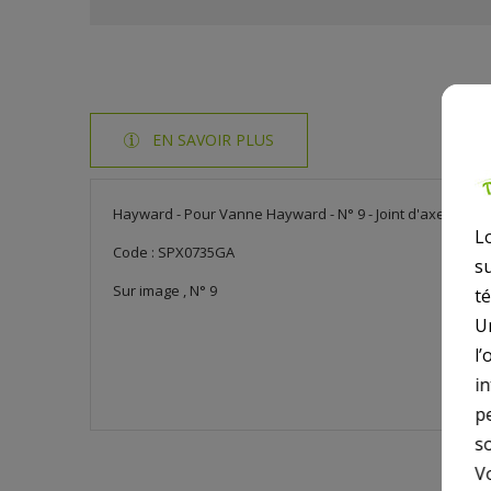
EN SAVOIR PLUS
Hayward - Pour Vanne Hayward - N° 9 - Joint d'axe pour S
L
Code : SPX0735GA
s
Sur image , N° 9
t
U
l’
i
p
so
V