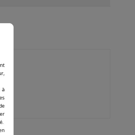
nt
r,
 à
des
de
er
é.
en