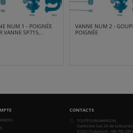
IGNÉE
VANNE NUM 2 - GOUPILLE DE
VAN
..
POIGNÉE
ÉCR
MPTE
CONTACTS
MANDES
TOUTPOURLAMAISON ,
Garboche Sas ZA de la Bourdo
RS
01320 Chalamont - AIN 790 299 