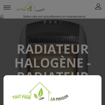
RADIATEUR
HALOGÈNE -
RADIATEUR
INFRAROUGE
La maison
Chauffage et Climatisation