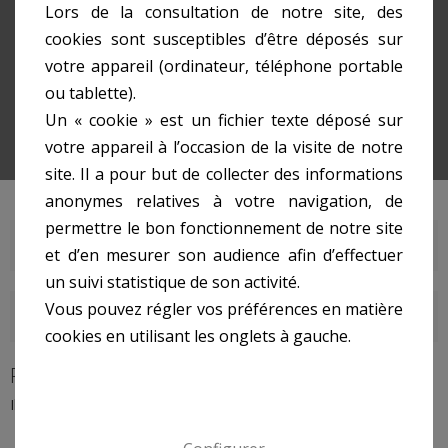
Chauffage Électrique
Lors de la consultation de notre site, des
Radiateur Halogène, Infrarouge
cookies sont susceptibles d’être déposés sur
votre appareil (ordinateur, téléphone portable
ou tablette).
Un « cookie » est un fichier texte déposé sur
votre appareil à l’occasion de la visite de notre
site. Il a pour but de collecter des informations
anonymes relatives à votre navigation, de
permettre le bon fonctionnement de notre site
RADIATEUR HALOGÈNE, INFRAROUGE
et d’en mesurer son audience afin d’effectuer
un suivi statistique de son activité.
Vous pouvez régler vos préférences en matière
DERNIERS ARTICLES DU BLOG
cookies en utilisant les onglets à gauche.
RADIATEUR HALOGÈNE, INFRAROUGE
Il n'y a aucun produit dans cette catégorie.