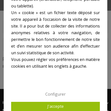
ou tablette).
Un « cookie » est un fichier texte déposé sur
votre appareil à l’occasion de la visite de notre
site. Il a pour but de collecter des informations
PANNEAU RAYONNANT
anonymes relatives à votre navigation, de
permettre le bon fonctionnement de notre site
DERNIERS ARTICLES DU BLOG
et d’en mesurer son audience afin d’effectuer
un suivi statistique de son activité.
PANNEAU RAYONNANT
Vous pouvez régler vos préférences en matière
cookies en utilisant les onglets à gauche.
Il n'y a aucun produit dans cette catégorie.
Configurer
INFORMATIONS
J'accepte
MON COMPTE