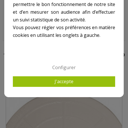
Joint liège skimmer HAYWARD SP1097.
permettre le bon fonctionnement de notre site
N°5 sur le shema.
et d’en mesurer son audience afin d’effectuer
un suivi statistique de son activité.
Vous pouvez régler vos préférences en matière
Joint Liège Skimmer HAYWARD SP1097, SPX0097E
cookies en utilisant les onglets à gauche.
10 AUTRES PRODUITS DANS POUR SKIMMER HAYWARD
Configurer
J'accepte