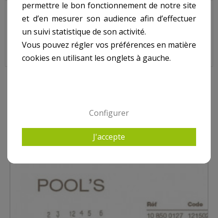
permettre le bon fonctionnement de notre site
Bride skimmer POOL'S petite meurtrière.
et d’en mesurer son audience afin d’effectuer
un suivi statistique de son activité.
Vous pouvez régler vos préférences en matière
Bride Skimmer POOL'S Petite Meurtrière, 1215029
cookies en utilisant les onglets à gauche.
10 AUTRES PRODUITS DANS POUR SKIMMER POOL'S
Configurer
J'accepte