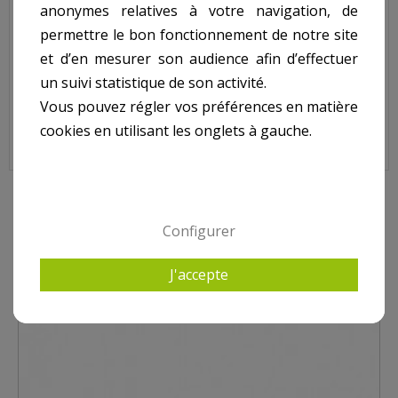
Enjoliveur pour projecteur HAYWARD SP512.
anonymes relatives à votre navigation, de
permettre le bon fonctionnement de notre site
N° 13 sur le shéma.
et d’en mesurer son audience afin d’effectuer
un suivi statistique de son activité.
Enjoliveur pour Projecteur HAYWARD SP512, SP0507A2
Vous pouvez régler vos préférences en matière
cookies en utilisant les onglets à gauche.
10 AUTRES PRODUITS DANS PROJECTEUR HAYWARD
Configurer
J'accepte