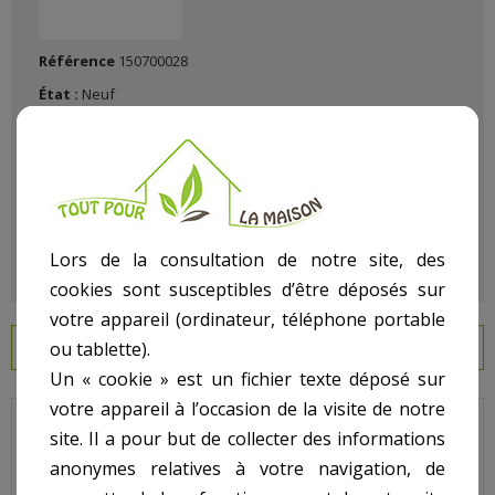
Référence
150700028
État :
Neuf
Lors de la consultation de notre site, des
cookies sont susceptibles d’être déposés sur
votre appareil (ordinateur, téléphone portable
ou tablette).
EN SAVOIR PLUS
Un « cookie » est un fichier texte déposé sur
votre appareil à l’occasion de la visite de notre
Lacron - Pour Filtre Lacron LSR - N° 15 - Adaptateurs avec
site. Il a pour but de collecter des informations
manchon 1 pouce et demi La paire
anonymes relatives à votre navigation, de