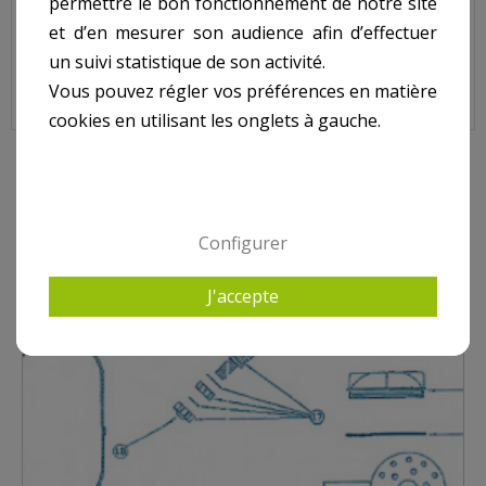
permettre le bon fonctionnement de notre site
Code : 6021
et d’en mesurer son audience afin d’effectuer
Sur image , N° 15
un suivi statistique de son activité.
Vous pouvez régler vos préférences en matière
cookies en utilisant les onglets à gauche.
10 AUTRES PRODUITS DANS LACRON LSR
Configurer
J'accepte