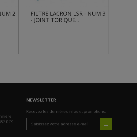
FILTRE LACRON LSR - NUM 3
FILTRE LACRON
- JOINT TORIQUE...
- DISTRIBUTEU
NEWSLETTER
Recevez les dernières infos et promotions.
nnière
952 RCS
→