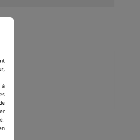
nt
r,
 à
des
de
er
é.
en