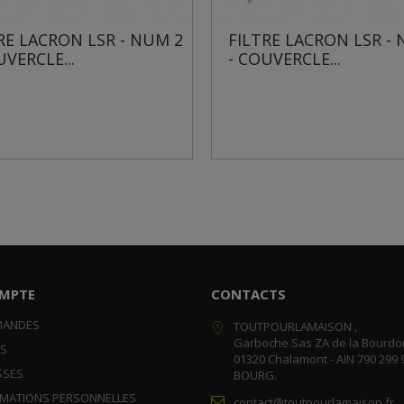
N LSR - NUM 2
FILTRE LACRON LSR - NUM 2
.
- COUVERCLE...
MPTE
CONTACTS
MANDES
TOUTPOURLAMAISON ,
Garboche Sas ZA de la Bourdo
RS
01320 Chalamont - AIN 790 299 
SSES
BOURG.
RMATIONS PERSONNELLES
contact@toutpourlamaison.fr