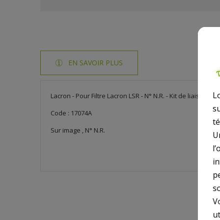
EN SAVOIR PLUS
L
Lacron - Pour Filtre Lacron LSR - N° N.R. - Kit de liaison 1
s
Code : 17074A
t
Sur image , N° N.R.
U
l’
i
p
so
V
ut