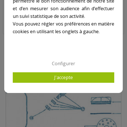
permettre le bon fonctionnement de notre site
Code : 1369
et d’en mesurer son audience afin d’effectuer
Sur image , N° N.R.
un suivi statistique de son activité.
Vous pouvez régler vos préférences en matière
cookies en utilisant les onglets à gauche.
10 AUTRES PRODUITS DANS LACRON LSR
Configurer
J'accepte