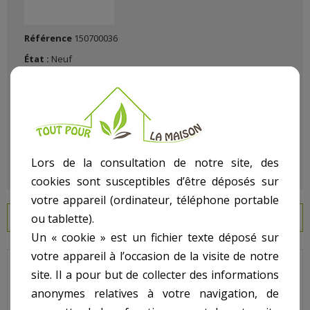
Référence
150700036
État :
Neuf
Lors de la consultation de notre site, des
cookies sont susceptibles d’être déposés sur
votre appareil (ordinateur, téléphone portable
ou tablette).
EN SAVOIR PLUS
Un « cookie » est un fichier texte déposé sur
votre appareil à l’occasion de la visite de notre
Lacron - Pour Filtre Lacron LSR - N° N.R. - Collecteur sans
site. Il a pour but de collecter des informations
Crépine modèle LSR30
anonymes relatives à votre navigation, de