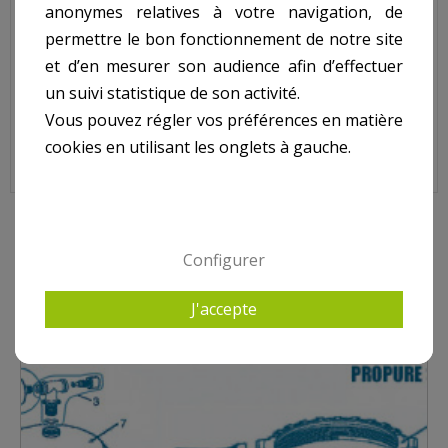
anonymes relatives à votre navigation, de
Code : 8306-S28inf
permettre le bon fonctionnement de notre site
et d’en mesurer son audience afin d’effectuer
Sur image , N° 12
un suivi statistique de son activité.
Vous pouvez régler vos préférences en matière
cookies en utilisant les onglets à gauche.
10 AUTRES PRODUITS DANS PROPURE S28
Configurer
J'accepte