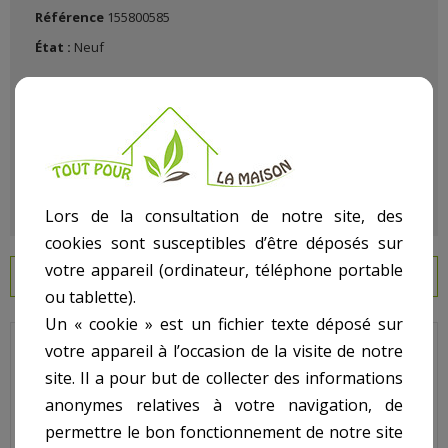
Référence
155800585
État :
Neuf
Lors de la consultation de notre site, des
cookies sont susceptibles d’être déposés sur
votre appareil (ordinateur, téléphone portable
EN SAVOIR PLUS
ou tablette).
Un « cookie » est un fichier texte déposé sur
votre appareil à l’occasion de la visite de notre
Propure - Pour Filtre S28 - N° 19 - Purge d'air
site. Il a pour but de collecter des informations
Code : E9006
anonymes relatives à votre navigation, de
Sur image , N° 19
permettre le bon fonctionnement de notre site