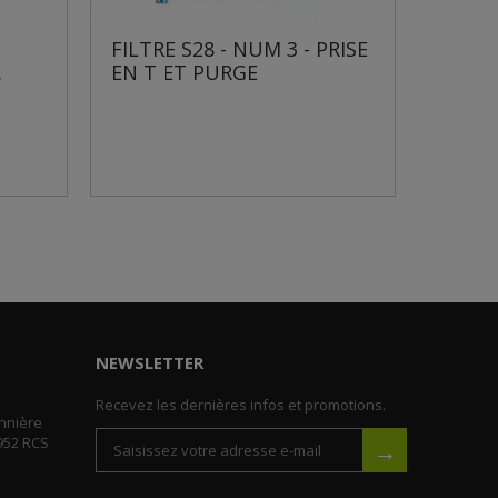
 - NUM 3 - PRISE
FILTRE S28 - NUM 4 -
URGE
MANOMÈTRE
NEWSLETTER
Recevez les dernières infos et promotions.
nnière
952 RCS
→