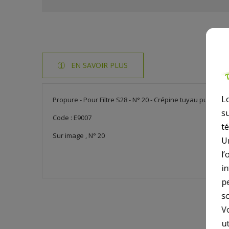
EN SAVOIR PLUS
L
Propure - Pour Filtre S28 - N° 20 - Crépine tuyau purge d'a
s
Code : E9007
t
Sur image , N° 20
U
l’
i
p
so
V
ut