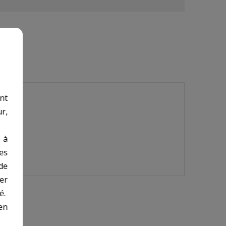
nt
r,
 à
des
de
er
é.
en