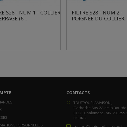
IER
FILTRE S28 - NUM 2 -
FILTRE S28
POIGNÉE DU COLLIER...
EN T ET P
MPTE
CONTACTS
MANDES
TOUTPOURLAMAISON ,
Garboche Sas ZA de la Bourdo
RS
01320 Chalamont - AIN 790 299 
SSES
BOURG.
RMATIONS PERSONNELLES
contact@toutpourlamaison.fr