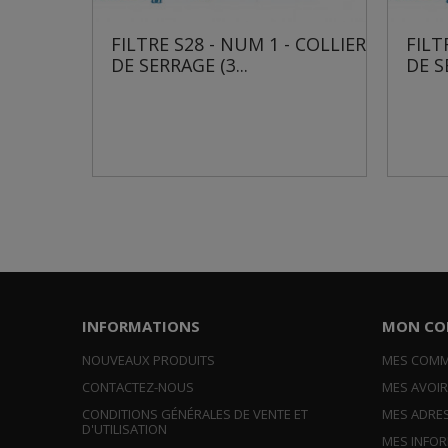
8 - NUM 1 - COLLIER
FILTRE S28 - NUM 1 - COLL
E (3...
DE SERRAGE (6...
INFORMATIONS
MON CO
NOUVEAUX PRODUITS
MES COM
CONTACTEZ-NOUS
MES AVOI
CONDITIONS GÉNÉRALES DE VENTE ET
MES ADRE
D'UTILISATION
MES INFO