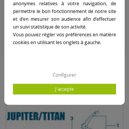
anonymes relatives à votre navigation, de
Code : 101D215
permettre le bon fonctionnement de notre site
et d’en mesurer son audience afin d’effectuer
Sur image , N° 2
un suivi statistique de son activité.
Vous pouvez régler vos préférences en matière
cookies en utilisant les onglets à gauche.
9 AUTRES PRODUITS DANS VANNES JUPITER TITAN
Configurer
J'accepte