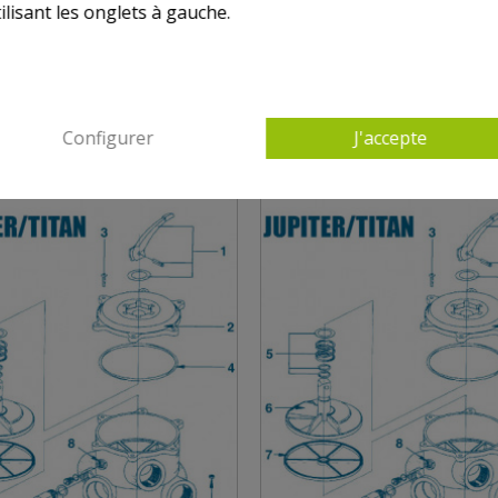
ilisant les onglets à gauche.
AUTRES PRODUITS DANS VANNES JUPITER TI
Configurer
J'accepte