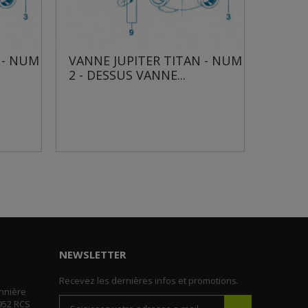
 NUM
VANNE JUPITER TITAN - NUM
VANNE J
2 - DESSUS VANNE...
3 - VIS S
NEWSLETTER
Recevez les dernières infos et promotions.
nnière
952 RCS