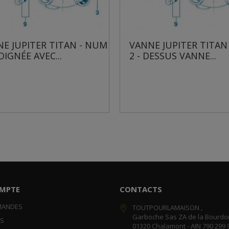
JUPITER TITAN - NUM
VANNE JUPITER TITAN -
GNÉE AVEC...
2 - DESSUS VANNE...
MPTE
CONTACTS
MANDES
TOUTPOURLAMAISON ,
Garboche Sas ZA de la Bourdo
RS
01320 Chalamont - AIN 790 299 