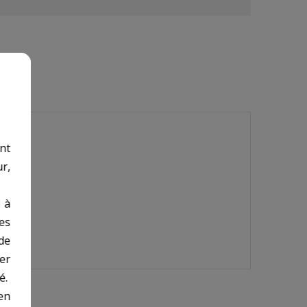
nt
r,
 à
des
de
er
é.
en