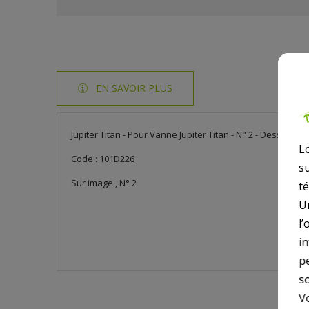
EN SAVOIR PLUS
Jupiter Titan - Pour Vanne Jupiter Titan - N° 2 - Dessus 
L
Code : 101D226
s
Sur image , N° 2
t
U
l’
i
p
so
V