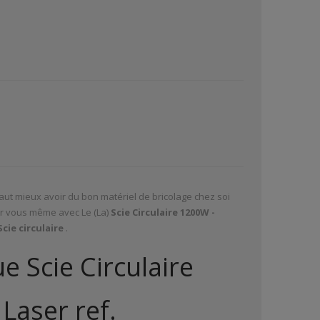
 vaut mieux avoir du bon matériel de bricolage chez soi
 par vous même avec Le (La)
Scie Circulaire 1200W -
Scie circulaire
.
e Scie Circulaire
aser ref.