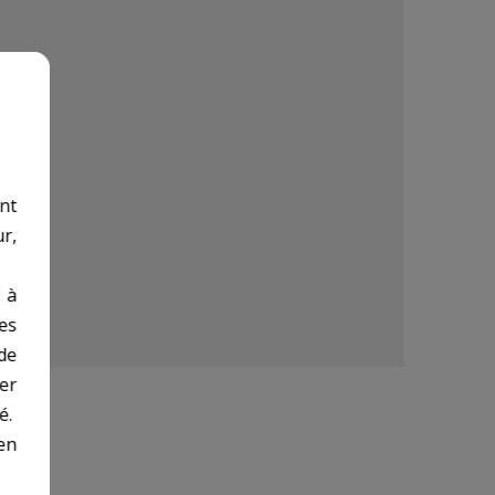
nt
r,
 à
des
de
er
é.
en