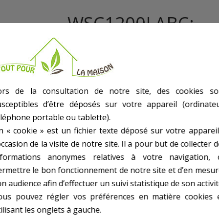
WSC1200LABC:
- Puissance : 1200W
- Vitesse : 4500T/Min
- Diamètre Lame : 185Mm
- Capacité De Coupe : 63Mm(90°) - 45Mm(45°)
ors de la consultation de notre site, des cookies so
- Equipée D'Un Laser
usceptibles d’être déposés sur votre appareil (ordinateu
- Livrée En Boite Couleur
éléphone portable ou tablette).
- Poids kg(environ) : 3.5
- Garantie : 2 an(s)
n « cookie » est un fichier texte déposé sur votre appareil
occasion de la visite de notre site. Il a pour but de collecter 
nformations anonymes relatives à votre navigation, 
ermettre le bon fonctionnement de notre site et d’en mesur
n audience afin d’effectuer un suivi statistique de son activit
ous pouvez régler vos préférences en matière cookies 
ilisant les onglets à gauche.
9 AUTRES PRODUITS DANS SCIES