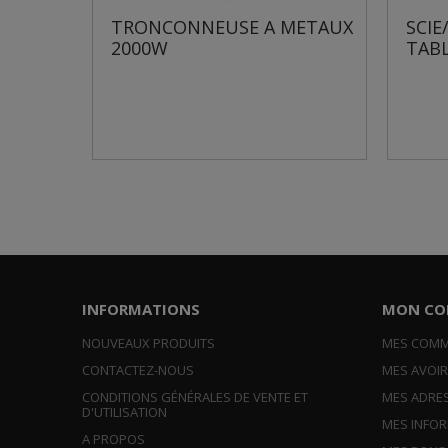
METAUX
SCIE/TRONCONNEUSE DE
SCI
TABLE
600
INFORMATIONS
MON CO
NOUVEAUX PRODUITS
MES COM
CONTACTEZ-NOUS
MES AVOI
CONDITIONS GÉNÉRALES DE VENTE ET
MES ADRE
D'UTILISATION
MES INFO
A PROPOS