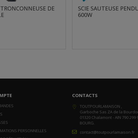
E SAUTEUSE PENDULAIRE
SCIE SAUTEUSE 800W-
W
PENDULAIRE
MPTE
CONTACTS
MANDES
TOUTPOURLAMAISON ,
Garboche Sas ZA de la Bourdo
RS
01320 Chalamont - AIN 790 299 
SSES
BOURG.
RMATIONS PERSONNELLES
contact@toutpourlamaison.fr