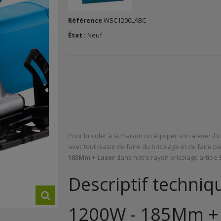
Référence
WSC1200LABC
État :
Neuf
Pour bricoler à la maison ou équiper son atelier il
avec tout plaisir de faire du bricolage et de faire
185Mm + Laser
dans notre rayon bricolage article
Descriptif techniqu
1200W - 185Mm + L