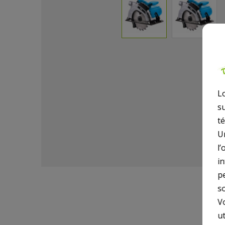
L
s
t
U
l’
i
p
so
V
ut