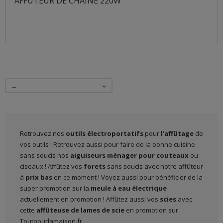
AFFUTEUR DE CHAINE 220W
--
Retrouvez nos
outils électroportatifs
pour
l’affûtage
de
vos outils ! Retrouvez aussi pour faire de la bonne cuisine
sans soucis nos
aiguiseurs ménager pour couteaux
ou
ciseaux ! Affûtez vos
forets
sans soucis avec notre affûteur
à
prix bas
en ce moment ! Voyez aussi pour bénéficier de la
super promotion sur la
meule à eau électrique
actuellement en promotion ! Affûtez aussi vos
scies
avec
cette
affûteuse de lames de scie
en promotion sur
Toutpourlamaison.fr