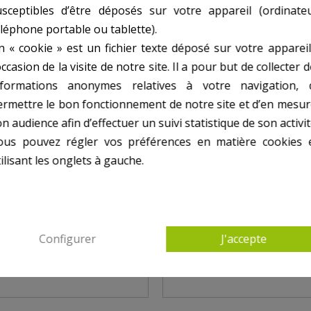
usceptibles d’être déposés sur votre appareil (ordinateu
éléphone portable ou tablette).
n « cookie » est un fichier texte déposé sur votre appareil
occasion de la visite de notre site. Il a pour but de collecter 
nformations anonymes relatives à votre navigation, 
ermettre le bon fonctionnement de notre site et d’en mesur
n audience afin d’effectuer un suivi statistique de son activit
ous pouvez régler vos préférences en matière cookies 
ilisant les onglets à gauche.
OYEUR HAUTE
NETTOYEUR HAUTE
SION EAU FROIDE 145
PRESSION EAU FROIDE
BARS MAMBO
Configurer
J'accepte