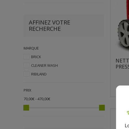
AFFINEZ VOTRE
RECHERCHE
MARQUE
BRICK
NETT
CLEANER WASH
PRES
RIBILAND
PRIX
70,00€ - 470,00€
L