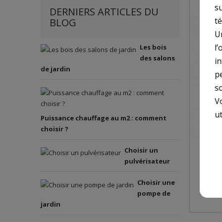
s
DERNIERS ARTICLES DU
t
BLOG
U
l’
Les bois
des salons
i
de jardin
p
so
V
ut
Puissance chauffage au m2 : comment
choisir ?
NETT
Choisir un
PRES
pulvérisateur
BARS
Choisir une
pompe de
jardin