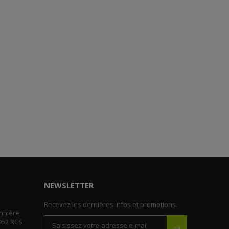
NEWSLETTER
Recevez les dernières infos et promotions.
nnière
952 RCS
→