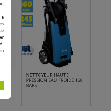
r,
 à
des
de
er
é.
en
NETTOYEUR HAUTE
 130
PRESSION EAU FROIDE 160
BARS