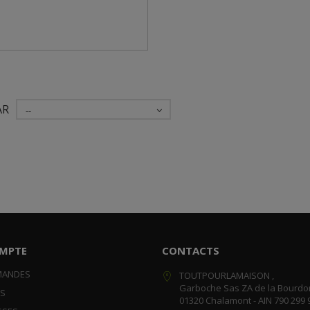
AR
--
MPTE
CONTACTS
MANDES
TOUTPOURLAMAISON ,
Garboche Sas ZA de la Bourdo
RS
01320 Chalamont - AIN 790 299 