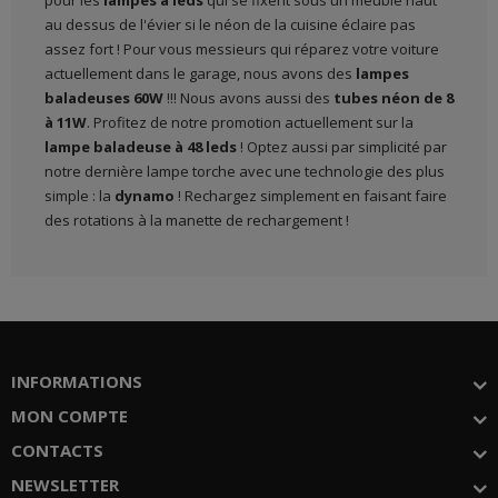
pour les
lampes à leds
qui se fixent sous un meuble haut
au dessus de l'évier si le néon de la cuisine éclaire pas
assez fort ! Pour vous messieurs qui réparez votre voiture
actuellement dans le garage, nous avons des
lampes
baladeuses 60W
!!! Nous avons aussi des
tubes néon de 8
à 11W
. Profitez de notre promotion actuellement sur la
lampe baladeuse à 48 leds
! Optez aussi par simplicité par
notre dernière lampe torche avec une technologie des plus
simple : la
dynamo
! Rechargez simplement en faisant faire
des rotations à la manette de rechargement !
INFORMATIONS
MON COMPTE
CONTACTS
NEWSLETTER