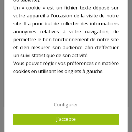
Torche 3W - Led ref.
Un « cookie » est un fichier texte déposé sur
votre appareil à l’occasion de la visite de notre
BK02:
site. Il a pour but de collecter des informations
anonymes relatives à votre navigation, de
permettre le bon fonctionnement de notre site
- Puissance : 3W
et d’en mesurer son audience afin d’effectuer
- Batterie Rechargeable / Solaire
- Durée De Fonctionnement : 4H / 10H
un suivi statistique de son activité.
- Chargeur Inclus
Vous pouvez régler vos préférences en matière
- Chargeur Auto Inclus
cookies en utilisant les onglets à gauche.
- Taille : 193X131X167Mm
- Poids kg(environ) : 0.5
- Garantie : 2 an(s)
Configurer
J'accepte
9 AUTRES PRODUITS DANS BALADEUSE, TORCHE,
NÉONS