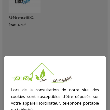
Référence
BK02
État :
Neuf
Du matériel de Pro Pour Bricoler décorer construire Malin chez
vous avec Le (La)
Torche 3W - Led
dans notre rayon
bricolage article
Eclairage
.
Lors de la consultation de notre site, des
Descriptif technique
cookies sont susceptibles d’être déposés sur
votre appareil (ordinateur, téléphone portable
ou tablette).