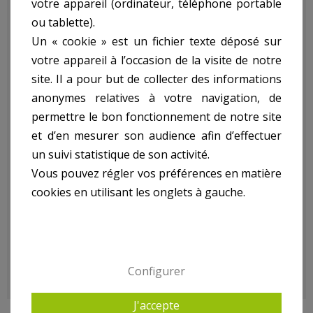
votre appareil (ordinateur, téléphone portable
Torche 10W - Led ref.
ou tablette).
Un « cookie » est un fichier texte déposé sur
votre appareil à l’occasion de la visite de notre
BK01:
site. Il a pour but de collecter des informations
anonymes relatives à votre navigation, de
- Puissance : 10W
permettre le bon fonctionnement de notre site
- Batterie Rechargeable
et d’en mesurer son audience afin d’effectuer
- Fonction D'Urgence
un suivi statistique de son activité.
- Durée De Fonctionnement : 4H / 12H / 140H
Vous pouvez régler vos préférences en matière
- Chargeur Inclus
- Chargeur Auto Inclus
cookies en utilisant les onglets à gauche.
- Taille : 226X165X179Mm
-
- Poids kg(environ) : 0.2
- Garantie : 2 an(s)
Configurer
J'accepte