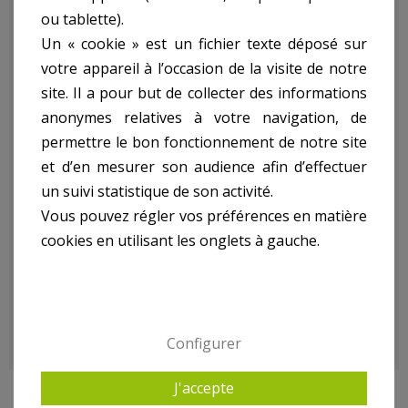
ou tablette).
Torche 1 Led - 3W ref.
Un « cookie » est un fichier texte déposé sur
votre appareil à l’occasion de la visite de notre
BK04:
site. Il a pour but de collecter des informations
anonymes relatives à votre navigation, de
permettre le bon fonctionnement de notre site
- Puissance : 3W
et d’en mesurer son audience afin d’effectuer
- Batterie Rechargeable
- Durée De Fonctionnement : 4H / 12H
un suivi statistique de son activité.
- Chargeur Inclus
Vous pouvez régler vos préférences en matière
- Chargeur Auto Inclus
cookies en utilisant les onglets à gauche.
- Taille : 184X119X150Mm
-
- Poids kg(environ) : 0.6
- Garantie : 2 an(s)
Configurer
J'accepte