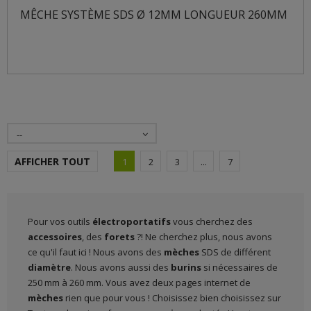
MÊCHE SYSTÈME SDS Ø 12MM LONGUEUR 260MM
--
AFFICHER TOUT
1
2
3
...
7
Pour vos outils
électroportatifs
vous cherchez des
accessoires
, des
forets
?! Ne cherchez plus, nous avons
ce qu'il faut ici ! Nous avons des
mèches
SDS de différent
diamètre
. Nous avons aussi des
burins
si nécessaires de
250 mm à 260 mm. Vous avez deux pages internet de
mèches
rien que pour vous ! Choisissez bien choisissez sur