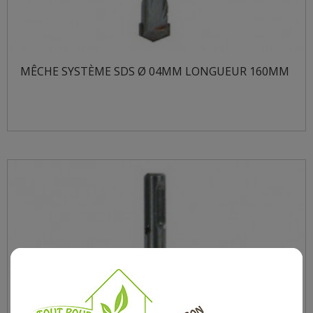
MÊCHE SYSTÈME SDS Ø 04MM LONGUEUR 160MM