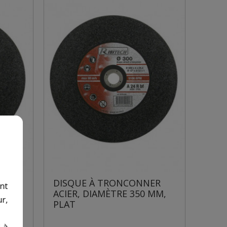
ER
DISQUE À TRONCONNER
nt
MM,
ACIER, DIAMÈTRE 350 MM,
r,
PLAT
 à