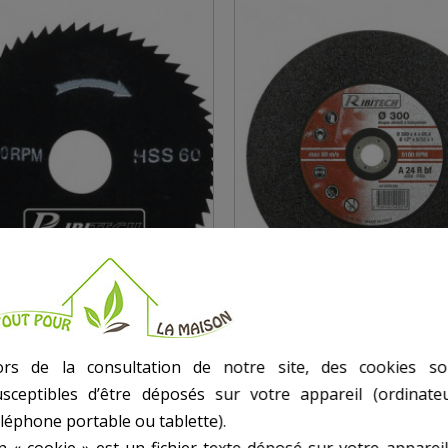
DE 2 LAMES COUPE
DISQUE À TRONCONN
ors de la consultation de notre site, des cookies so
UX TENDRES POUR MINI
ACIER, DIAMÈTRE 300 
usceptibles d’être déposés sur votre appareil (ordinateu
 PRKIT7TSM
PLAT
éléphone portable ou tablette).
n « cookie » est un fichier texte déposé sur votre appareil