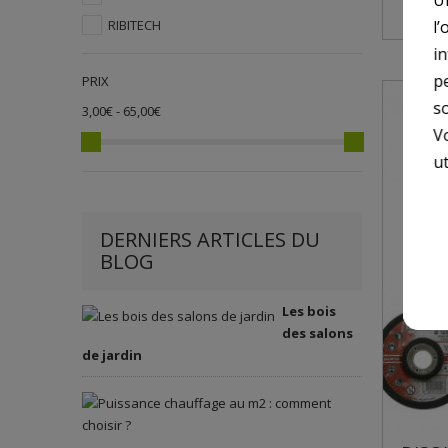
l’
RIBITECH
i
p
PRIX
so
3,00€ - 65,00€
V
ut
DERNIERS ARTICLES DU
BLOG
Les bois
des salons
de jardin