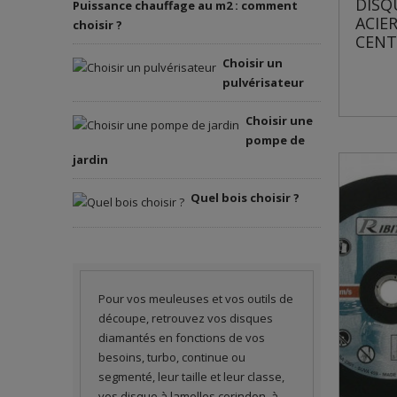
DISQ
Puissance chauffage au m2 : comment
ACIE
choisir ?
CENT
Choisir un
pulvérisateur
Choisir une
pompe de
jardin
Quel bois choisir ?
Pour vos meuleuses et vos outils de
découpe, retrouvez vos disques
diamantés en fonctions de vos
besoins, turbo, continue ou
segmenté, leur taille et leur classe,
vos disque à lamelles corindon, à