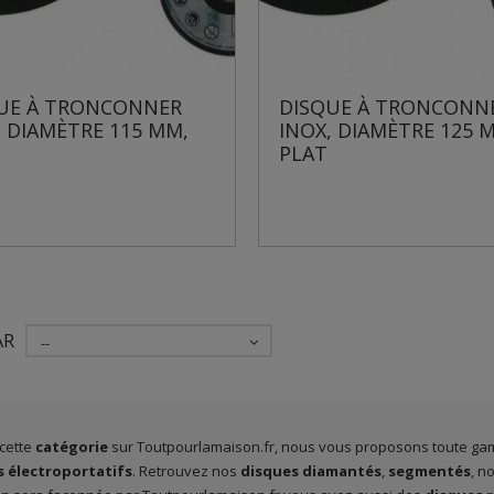
UE À TRONCONNER
DISQUE À TRONCONN
, DIAMÈTRE 115 MM,
INOX, DIAMÈTRE 125 
PLAT
AR
--
cette
catégorie
sur Toutpourlamaison.fr, nous vous proposons toute ga
s électroportatifs
. Retrouvez nos
disques diamantés
,
segmentés
, n