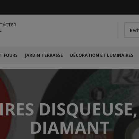
TACTER
L
T FOURS
JARDIN TERRASSE
DÉCORATION ET LUMINAIRES
IRES DISQUEUSE,
DIAMANT