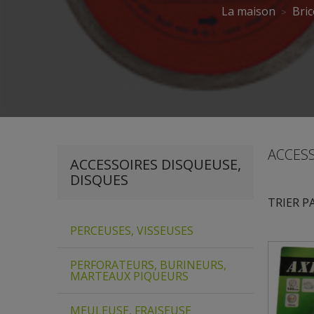
La maison
Bric
ACCES
ACCESSOIRES DISQUEUSE,
DISQUES
TRIER P
PERCEUSES, VISSEUSES
PERFORATEURS, BURINEURS,
MARTEAUX PIQUEURS
MEULEUSE, FRAISEUSE