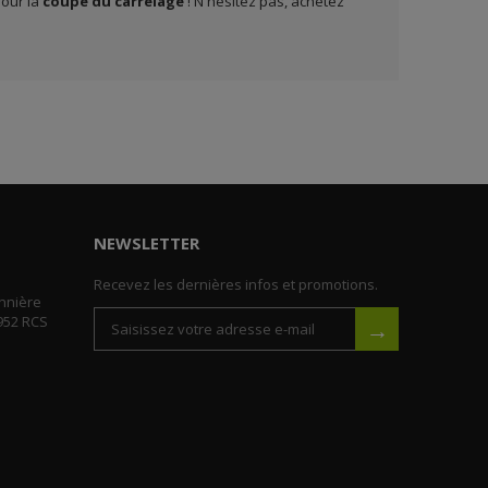
our la
coupe du carrelage
! N'hésitez pas, achetez
NEWSLETTER
Recevez les dernières infos et promotions.
nnière
952 RCS
→