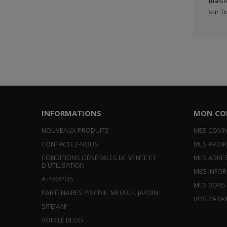
maiso
sur T
INFORMATIONS
MON CO
NOUVEAUX PRODUITS
MES COM
CONTACTEZ-NOUS
MES AVOI
CONDITIONS GÉNÉRALES DE VENTE ET
MES ADRE
D'UTILISATION
MES INFO
A PROPOS
MES BONS
PARTENAIRES PISCINE, MEUBLE, JARDIN
VOS PARA
SITEMAP
VOIR LE BLOG