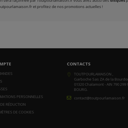
n sera façonnée par Toutpourlamaison.fr vous avez aussi des
disques
p
outpourlamaison.fr et profitez de nos promotions actuelles !
MPTE
CONTACTS
MANDES
TOUTPOURLAMAISON ,
Garboche Sas ZA de la Bourdo
RS
01320 Chalamont - AIN 790 299 
SSES
BOURG.
RMATIONS PERSONNELLES
contact@toutpourlamaison.fr
 DE RÉDUCTION
MÈTRES DE COOKIES