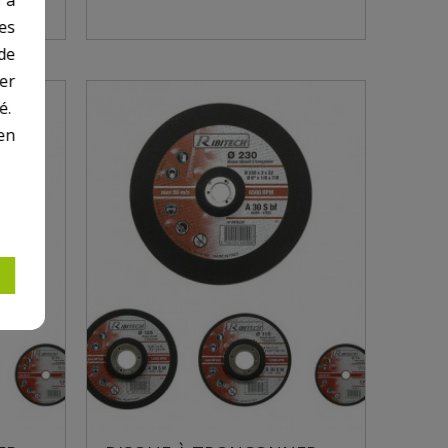
des
de
er
é.
en