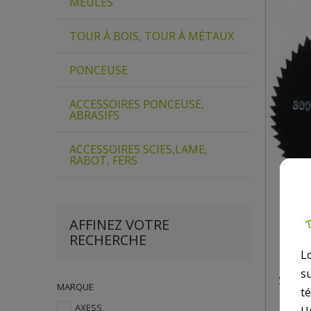
MEULES
TOUR À BOIS, TOUR À MÉTAUX
PONCEUSE
ACCESSOIRES PONCEUSE,
ABRASIFS
ACCESSOIRES SCIES,LAME,
RABOT, FERS
AFFINEZ VOTRE
RECHERCHE
LOT 
L
MÉTA
s
SCIE
MARQUE
t
AXESS
U