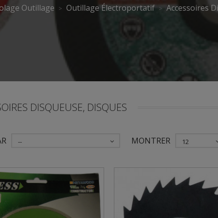
olage Outillage
Outillage Électroportatif
Accessoires D
SOIRES DISQUEUSE, DISQUES
AR
MONTRER
--
12