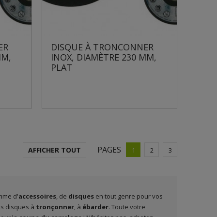
ER
DISQUE À TRONCONNER
MM,
INOX, DIAMÈTRE 230 MM,
PLAT
PAGES
AFFICHER TOUT
1
2
3
mme d'
accessoires
, de
disques
en tout genre pour vos
os disques à
tronçonner
, à
ébarder
. Toute votre