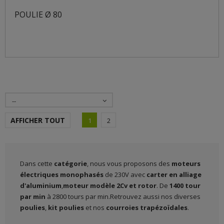
POULIE Ø 80
--
AFFICHER TOUT
1
2
Dans cette
catégorie
, nous vous proposons des
moteurs
électriques monophasés
de 230V avec
carter en alliage
d'aluminium
,
moteur modèle 2Cv et rotor
. De
1400 tour
par min
à 2800 tours par min.Retrouvez aussi nos diverses
poulies
,
kit poulies
et nos
courroies trapézoïdales
.