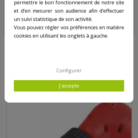
permettre le bon fonctionnement de notre site
besoin, quel que soit leur choix, pour une utilisation
et d’en mesurer son audience afin d’effectuer
occasionnelle ou des plus fréquentes.
un suivi statistique de son activité.
Vous pouvez régler vos préférences en matière
cookies en utilisant les onglets à gauche.
9 AUTRES PRODUITS DANS ACCESSOIRES PERCEUSE,
FORETS
Configurer
J'accepte