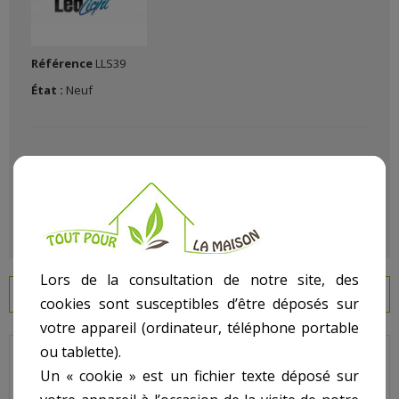
Référence
LLS39
État :
Neuf
Lors de la consultation de notre site, des
EN SAVOIR PLUS
cookies sont susceptibles d’être déposés sur
votre appareil (ordinateur, téléphone portable
ou tablette).
Du matériel de Pro Pour Bricoler décorer construire Malin chez
vous avec Le (La)
Lampe Led De Secours 32+7 Led
dans notre
Un « cookie » est un fichier texte déposé sur
rayon bricolage article
Eclairage
.