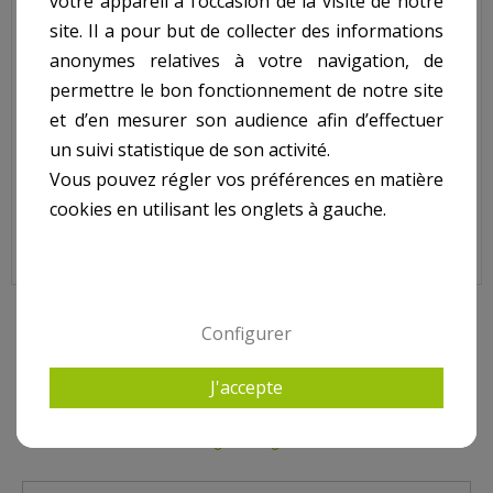
votre appareil à l’occasion de la visite de notre
Descriptif technique
site. Il a pour but de collecter des informations
Lampe Led De Secours
anonymes relatives à votre navigation, de
permettre le bon fonctionnement de notre site
32+7 Led ref. LLS39:
et d’en mesurer son audience afin d’effectuer
un suivi statistique de son activité.
- Lampe De Secours Portative Rechargeable 39 Leds, S'Allume
Vous pouvez régler vos préférences en matière
Lors De Coupure De Corrant
- 2 Positions D'Éclairage Pour Éclairer Dans Toutes Les
cookies en utilisant les onglets à gauche.
Situations
- A Brancher Directement Sur Une Prise 220V
- Poids kg(environ) : 0.3
- Garantie : 2 an(s)
Configurer
10 AUTRES PRODUITS DANS BALADEUSE, TORCHE,
NÉONS
J'accepte