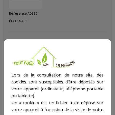
Référence
AD380
État :
Neuf
Pour aménager réparer construire décorer chez vous avec Le
Lors de la consultation de notre site, des
(La)
Rapporteur D'Angle 380 Mm
dans notre rayon bricolage
cookies sont susceptibles d’être déposés sur
article
Mesure
.
votre appareil (ordinateur, téléphone portable
Descriptif technique
ou tablette).
Un « cookie » est un fichier texte déposé sur
votre appareil à l’occasion de la visite de notre
Rapporteur D'Angle