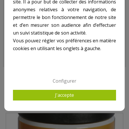
site. Il a pour but de collecter des informations
anonymes relatives à votre navigation, de
380 Mm ref. AD380:
permettre le bon fonctionnement de notre site
et d’en mesurer son audience afin d’effectuer
un suivi statistique de son activité.
- Rapporteur D'Angle 380 Mm
Vous pouvez régler vos préférences en matière
- Poids kg(environ) : 0.3
- Garantie : 2 an(s)
cookies en utilisant les onglets à gauche.
Configurer
9 AUTRES PRODUITS DANS MESURE TRAÇAGE
J'accepte