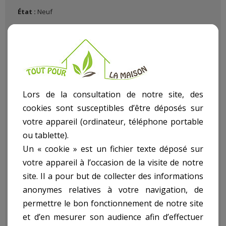
État :
Neuf
Lors de la consultation de notre site, des
cookies sont susceptibles d’être déposés sur
Voltage : 220-230V / 50Hz
votre appareil (ordinateur, téléphone portable
Vitesse à vide : 0-350 / 0-1000tpm
ou tablette).
2 batteries : 14,4V LITHIUM 1300mAh
Un « cookie » est un fichier texte déposé sur
Mandrin : automatique 10mm avec bague métal
Couple : 23+1
votre appareil à l’occasion de la visite de notre
Temps de charge : 1H
site. Il a pour but de collecter des informations
Coffret : oui
anonymes relatives à votre navigation, de
Accessoires: 6 embouts, un porte embouts et 6 mèches
permettre le bon fonctionnement de notre site
Batterie lithium pas d'effet mémoire, plus léger
et d’en mesurer son audience afin d’effectuer