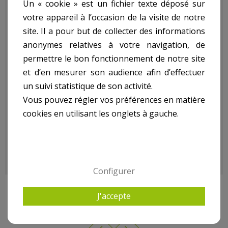
Un « cookie » est un fichier texte déposé sur
Ponceuse 135W ref.
votre appareil à l’occasion de la visite de notre
site. Il a pour but de collecter des informations
anonymes relatives à votre navigation, de
WPV135BC:
permettre le bon fonctionnement de notre site
et d’en mesurer son audience afin d’effectuer
- Puissance : 135W
un suivi statistique de son activité.
- Vitesse : 11500T/Min
Vous pouvez régler vos préférences en matière
- Base : 187X90Mm
cookies en utilisant les onglets à gauche.
- Livrée En Boite Couleur
- Poids kg(environ) : 1.1
- Garantie : 2 an(s)
Configurer
J'accepte
9 AUTRES PRODUITS DANS PONCEUSE