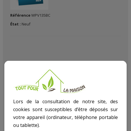
Référence
WPV135BC
État :
Neuf
Pour bricoler à la maison ou équiper son atelier il vaut mieux
avoir du bon matériel de bricolage chez soi avec tout plaisir
de faire du bricolage et de faire par vous même avec Le (La)
Lors de la consultation de notre site, des
Ponceuse 135W
dans notre rayon bricolage article
Ponceuse
cookies sont susceptibles d’être déposés sur
.
votre appareil (ordinateur, téléphone portable
Descriptif technique
ou tablette).