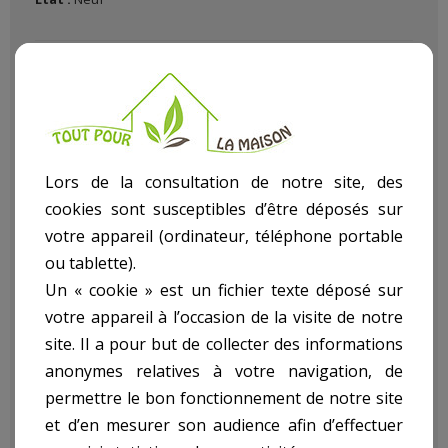
Lors de la consultation de notre site, des
Pistolet à colle sur batterie.
cookies sont susceptibles d’être déposés sur
votre appareil (ordinateur, téléphone portable
• Batterie Li-ion 7,2 V - 1300 mAh intégrée
• Chargeur 240 V~50/60 Hz
ou tablette).
• Temps de charge : 3-5 h.
Un « cookie » est un fichier texte déposé sur
• Indicateur d’état de charge de la batterie
votre appareil à l’occasion de la visite de notre
• Coupure automatique après 5 min d’inutilisation
site. Il a pour but de collecter des informations
• Temps d’utilisation : 60 min selon utilisation
anonymes relatives à votre navigation, de
• Température max 170°C
• Livré avec 3 bâtons de colle L 150 mm x Ø 7 mm
permettre le bon fonctionnement de notre site
et d’en mesurer son audience afin d’effectuer