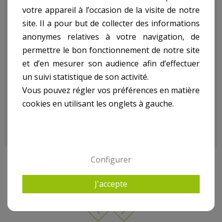
votre appareil à l’occasion de la visite de notre
Pistolet Mazout ref.
site. Il a pour but de collecter des informations
anonymes relatives à votre navigation, de
MPGPISTM4:
permettre le bon fonctionnement de notre site
et d’en mesurer son audience afin d’effectuer
un suivi statistique de son activité.
- Pistolet En Métal
Vous pouvez régler vos préférences en matière
- Raccord 3/4''
- Poids kg(environ) : 0.8
cookies en utilisant les onglets à gauche.
- Garantie : 3 an(s)
Configurer
9 AUTRES PRODUITS DANS GASOIL POMPE STATION
MAZOUT
J'accepte