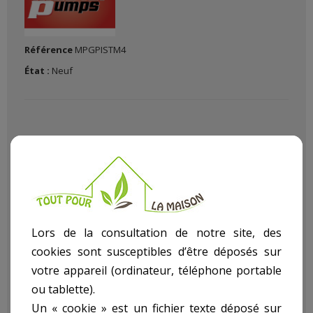
Référence
MPGPISTM4
État :
Neuf
Jardiner et arroser avec nos pompes et accessoires Pour que
vos plantes ne manquent pas d'eau optez pour un arrosage
Lors de la consultation de notre site, des
maîtrisé avec Le (La)
Pistolet Mazout
dans notre rayon
cookies sont susceptibles d’être déposés sur
Pompes article
Accessoires
.
votre appareil (ordinateur, téléphone portable
Descriptif technique
ou tablette).
Un « cookie » est un fichier texte déposé sur